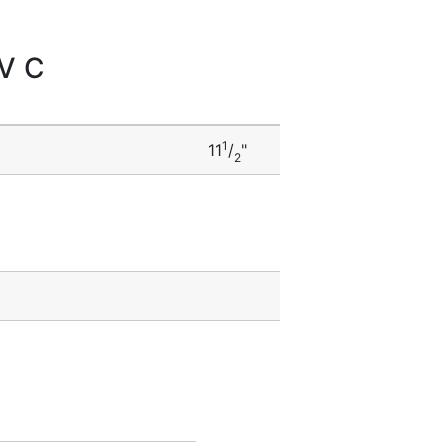
PVC
1
11
/
"
2