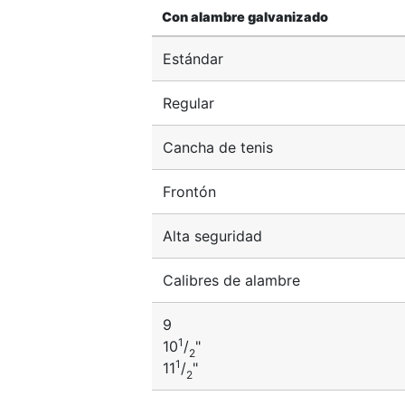
Con alambre galvanizado
Estándar
Regular
Cancha de tenis
Frontón
Alta seguridad
Calibres de alambre
9
1
10
/
"
2
1
11
/
"
2