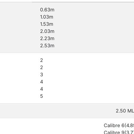
0.63m
1.03m
1.53m
2.03m
2.23m
2.53m
2
2
3
4
4
5
2.50 M
Calibre 6(4.
Calibre 9(3.