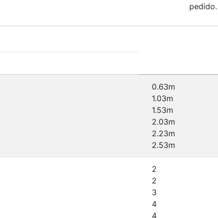
pedido.
0.63m
1.03m
1.53m
2.03m
2.23m
2.53m
2
2
3
4
4