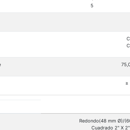
5
C
C
e
75,
≥
Redondo(48 mm Ø)/(6
Cuadrado 2" X 2"