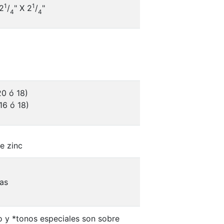
1
1
2
/
" X 2
/
"
4
4
20 ó 18)
16 ó 18)
e zinc
as
lo y *tonos especiales son sobre