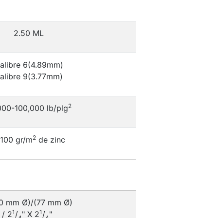
2.50 ML
alibre 6(4.89mm)
alibre 9(3.77mm)
2
000-100,000 lb/plg
2
 100 gr/m
de zinc
0 mm Ø)/(77 mm Ø)
1
1
 / 2
/
" X 2
/
"
4
4