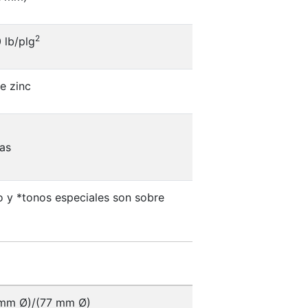
2
 lb/plg
e zinc
as
lo y *tonos especiales son sobre
mm Ø)/(77 mm Ø)