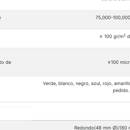
e
75,000-100,000
2
≥ 100 gr/m
d
to de
≥100 micr
Verde, blanco, negro, azul, rojo, amaril
pedido.
Redondo(48 mm Ø)/(60 